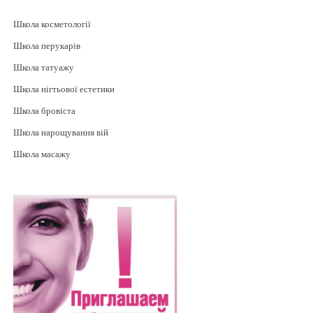
Школа косметології
Школа пeрукарів
Школа татуажу
Школа нігтьової естетики
Школа бровіста
Школа нарощування вій
Школа масажу