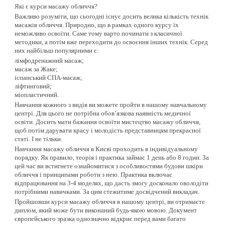
Які є курси масажу обличчя?
Важливо розуміти, що сьогодні існує досить велика кількість технік
масажів обличчя. Природно, що в рамках одного курсу їх
неможливо освоїти. Саме тому варто починати з класичної
методики, а потім вже переходити до освоєння інших технік. Серед
них найбільш популярними є:
лімфодренажний масаж;
масаж за Жаке;
іспанський СПА-масаж;
ліфтинговий;
міопластичний.
Навчання кожного з видів ви можете пройти в нашому навчальному
центрі. Для цього не потрібна обов’язкова наявність медичної
освіти. Досить мати бажання освоїти мистецтво масажу обличчя,
щоб потім дарувати красу і молодість представницям прекрасної
статі. І не тільки.
Навчання масажу обличчя в Києві проходить в індивідуальному
порядку. Як правило, теорія і практика займає 1 день або 8 годин. За
цей час ви встигнете ознайомитися з особливостями будови шкіри
обличчя і принципами роботи з нею. Практика включає
відпрацювання на 3-4 моделях, що дасть змогу досконало оволодіти
потрібними навичками. За цим стежитиме досвідчений викладач.
Пройшовши курси масажу обличчя в нашому центрі, ви отримаєте
диплом, який може бути виконаний будь-якою мовою. Документ
європейського зразка однозначно відкриє перед вами багато