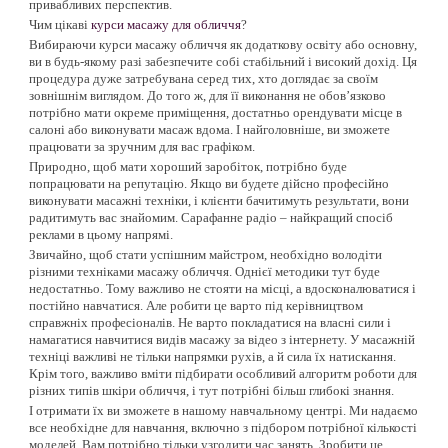
привабливих перспектив.
Чим цікаві
курси масажу для обличчя
?
Вибираючи курси масажу обличчя як додаткову освіту або основну,
ви в будь-якому разі забезпечите собі стабільний і високий дохід. Ця
процедура дуже затребувана серед тих, хто доглядає за своїм
зовнішнім виглядом. До того ж, для її виконання не обов’язково
потрібно мати окреме приміщення, достатньо орендувати місце в
салоні або виконувати масаж вдома. І найголовніше, ви зможете
працювати за зручним для вас графіком.
Природно, щоб мати хороший заробіток, потрібно буде
попрацювати на репутацію. Якщо ви будете дійсно професійно
виконувати масажні техніки, і клієнти бачитимуть результати, вони
радитимуть вас знайомим. Сарафанне радіо – найкращий спосіб
реклами в цьому напрямі.
Звичайно, щоб стати успішним майстром, необхідно володіти
різними техніками масажу обличчя. Однієї методики тут буде
недостатньо. Тому важливо не стояти на місці, а вдосконалюватися і
постійно навчатися. Але робити це варто під керівництвом
справжніх професіоналів. Не варто покладатися на власні сили і
намагатися навчитися видів масажу за відео з інтернету. У масажній
техніці важливі не тільки напрямки рухів, а й сила їх натискання.
Крім того, важливо вміти підбирати особливий алгоритм роботи для
різних типів шкіри обличчя, і тут потрібні більш глибокі знання.
І отримати їх ви зможете в нашому навчальному центрі. Ми надаємо
все необхідне для навчання, включно з підбором потрібної кількості
моделей. Вам потрібно тільки узгодити час занять. Зробити це