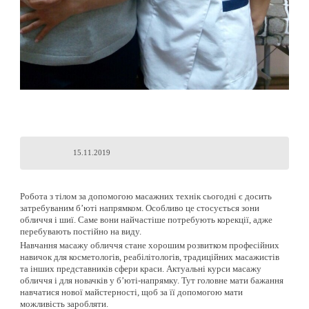
15.11.2019
Робота з тілом за допомогою масажних технік сьогодні є досить
затребуваним б’юті напрямком. Особливо це стосується зони
обличчя і шиї. Саме вони найчастіше потребують корекції, адже
перебувають постійно на виду.
Навчання масажу обличчя стане хорошим розвитком професійних
навичок для косметологів, реабілітологів, традиційних масажистів
та інших представників сфери краси. Актуальні курси масажу
обличчя і для новачків у б’юті-напрямку. Тут головне мати бажання
навчатися нової майстерності, щоб за її допомогою мати
можливість заробляти.